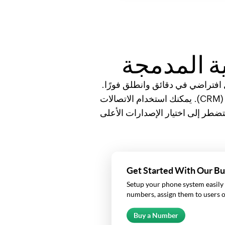
ية المدمجة
ل افتراضي في دقائق وانطلق فورًا.
وعندما تختار Bigin، لن تضطر إلى اختيار خطتنا المدفوعة لإجراء مكالمات من إدارة علاقات العملاء (CRM). يمكنك استخدام الاتصالات
صدار المجاني. مع أنظمة إدارة علاقات العملاء (CRM) الأخرى، ستضطر إلى اختيار الإصدارات الأعلى