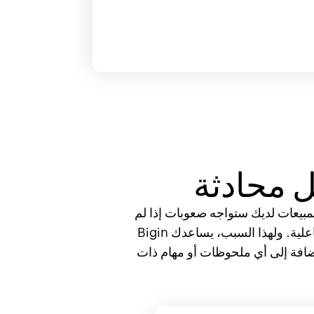
 محادثة
 كما أن المكالمات الخاصة بالمبيعات لديك ستواجه صعوبات إذا لم
يكن لدى المندوبين السياق اللازم. سيتحول العملاء المتوقعون فقط إذا كانت المكالمات شخصية وتفاعلية. ولهذا السبب، يساعدك Bigin
إضافة إلى أي ملحوظات أو مهام ذات