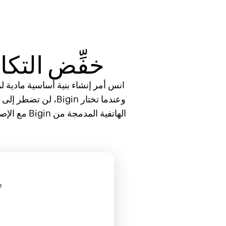
خفِّض التكا
انس أمر إنشاء بنية أساسية مادية ل