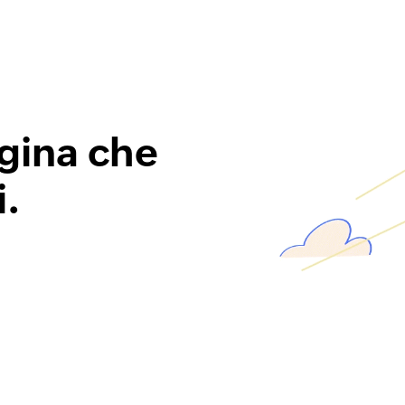
gina che
i.