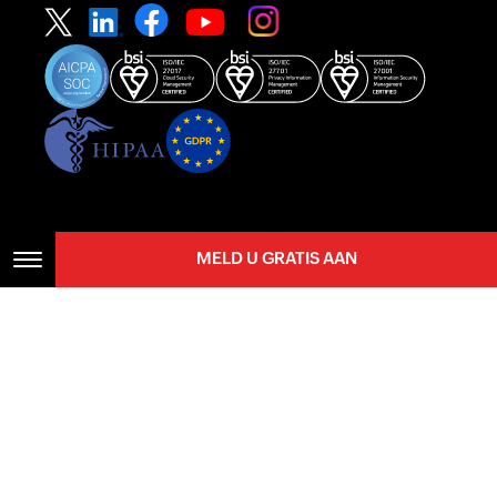
MELD U GRATIS AAN
Zoho Startpagina
Contact opnemen
Beveiliging
Naleving
IPR Complaints
Anti-spam Policy
Servicevoorwaarden
Privacybeleid
Cookie beleid
Naleving van de AVG
Beleid inzake misbruik
© 2026, Zoho Corporation Pvt. Ltd. Alle rechten voorbehouden.