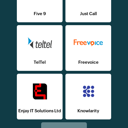
Five 9
Just Call
TelTel
Freevoice
Enjay IT Solutions Ltd
Knowlarity