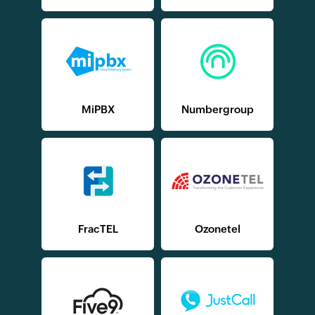
MiPBX
Numbergroup
FracTEL
Ozonetel