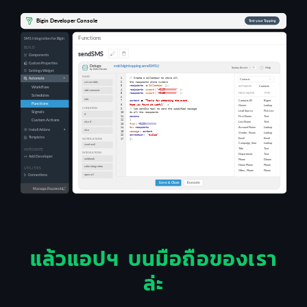
แล้วแอปฯ บนมือถือของเรา
ล่ะ