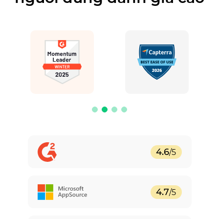
4.6
/5
4.7
/5