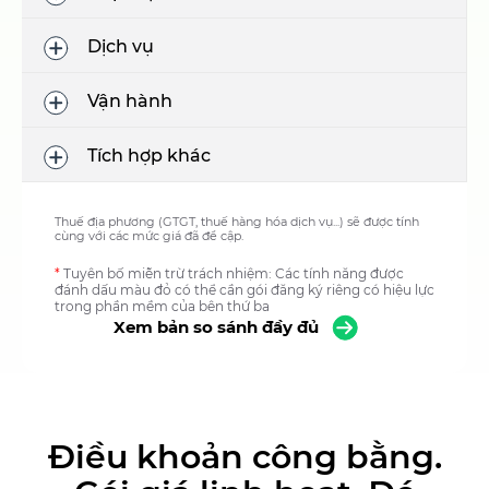
Dịch vụ
Vận hành
Tích hợp khác
Thuế địa phương (GTGT, thuế hàng hóa dịch vụ...) sẽ được tính
cùng với các mức giá đã đề cập.
*
Tuyên bố miễn trừ trách nhiệm: Các tính năng được
đánh dấu màu đỏ có thể cần gói đăng ký riêng có hiệu lực
trong phần mềm của bên thứ ba
Xem bản so sánh đầy đủ
Điều khoản công bằng.