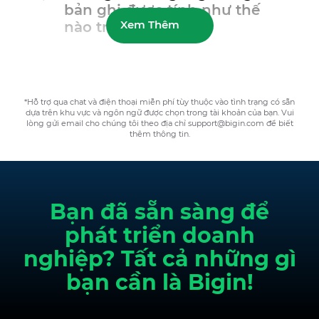
bản ghi được tính như thế
Xem Thêm
nào trong mỗi gói?
*Hỗ trợ qua chat và điện thoại miễn phí tùy thuộc vào tình trạng có sẵn
dựa trên khu vực và ngôn ngữ được chọn trong tài khoản của bạn. Vui
lòng gửi email cho chúng tôi theo địa chỉ support@bigin.com để biết
thêm thông tin.
Bạn đã sẵn sàng để
phát triển doanh
nghiệp? Tất cả những gì
bạn cần là Bigin!