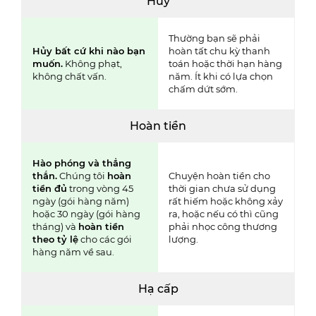
Hủy
Thường bạn sẽ phải
Hủy bất cứ khi nào bạn
hoàn tất
chu kỳ thanh
muốn.
Không phạt,
toán hoặc thời hạn hàng
không chất vấn.
năm. Ít khi có lựa chọn
chấm dứt sớm.
Hoàn tiền
Hào phóng và thẳng
thắn.
Chúng tôi
hoàn
Chuyện hoàn tiền cho
tiền đủ
trong vòng
45
thời gian chưa sử dụng
ngày (gói hàng năm)
rất hiếm hoặc không xảy
hoặc 30 ngày (gói hàng
ra, hoặc nếu có thì cũng
tháng) và
hoàn tiền
phải nhọc công thương
theo tỷ lệ
cho các gói
lượng.
hàng năm về sau.
Hạ cấp